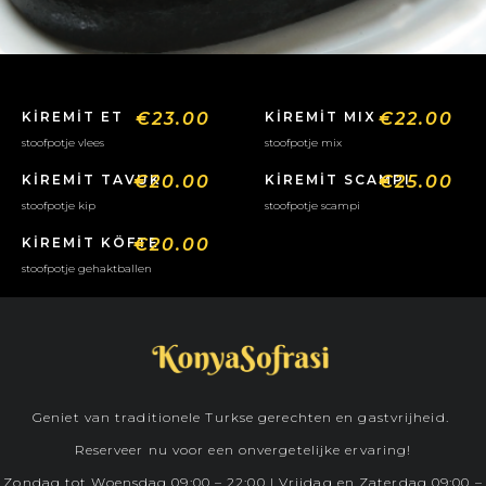
KİREMİT ET
€23.00
KİREMİT MIX
€22.00
stoofpotje vlees
stoofpotje mix
KİREMİT TAVUK
€20.00
KİREMİT SCAMPI
€25.00
stoofpotje kip
stoofpotje scampi
KİREMİT KÖFTE
€20.00
stoofpotje gehaktballen
Geniet van traditionele Turkse gerechten en gastvrijheid.
Reserveer nu voor een onvergetelijke ervaring!
Zondag tot Woensdag 09:00 – 22:00 | Vrijdag en Zaterdag 09:00 –